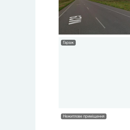
Гараж
Нежитлове приміщення