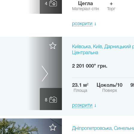
Цегла
+
4
Матеріал стін
Торг
розкрити
Київська, Київ, Дарницький р
Центральна
2 201 000* грн.
23.1 м²
цоколь/10
Площа
Поверх
8
розкрити
Дніпропетровська, Синельн