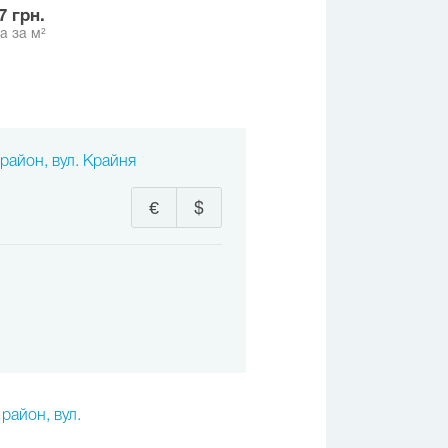
47 грн.
а за м²
 район, вул. Крайня
€
$
 район, вул.