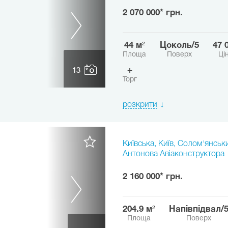
2 070 000* грн.
44 м²
цоколь/5
47
Площа
Поверх
Ці
+
13
Торг
розкрити
Київська, Київ, Солом'янськ
Антонова Авіаконструктора
2 160 000* грн.
204.9 м²
напівпідвал/
Площа
Поверх