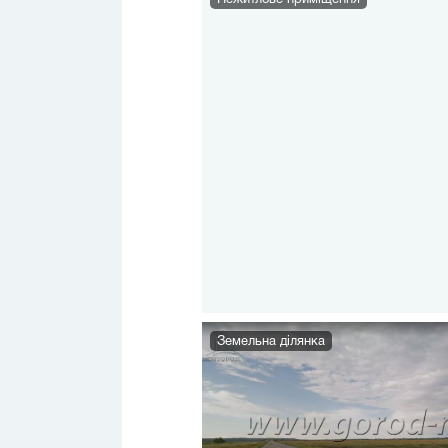
Нежитлове приміщення
Земельна ділянка