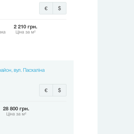
€
$
2 210 грн.
вка
Ціна за м²
район, вул. Пасхаліна
€
$
28 800 грн.
Ціна за м²