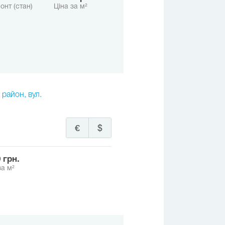
онт (стан)
Ціна за м²
 район, вул.
€
$
0 грн.
за м²