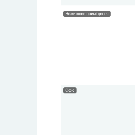
Нежитлове приміщення
Офіс