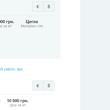
€
$
 000 грн.
Цегла
на за м²
Матеріал стін
ий район, вул.
€
$
5
10 500 грн.
Ціна за м²