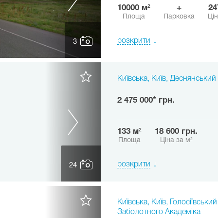
10000 м²
+
2
Площа
Парковка
Цін
розкрити
3
Київська, Київ, Деснянський
2 475 000* грн.
133 м²
18 600 грн.
Площа
Ціна за м²
розкрити
24
Київська, Київ, Голосіївський
Заболотного Академіка