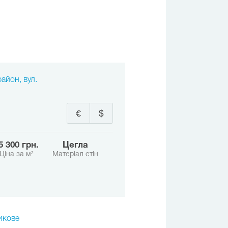
айон, вул.
€
$
95 300 грн.
Цегла
Ціна за м²
Матеріал стін
икове