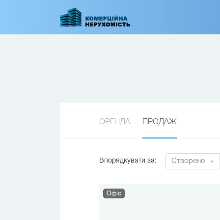
Перейти
до
основного
вмісту
ОРЕНДА
ПРОДАЖ
Впорядкувати за
:
Створено
Офіс