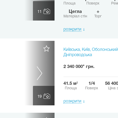
Площа
Поверх
Рем
Цегла
+
11
Матеріал стін
Торг
розкрити
Київська, Київ, Оболонський
Дніпроводська
2 340 000* грн.
41.5 м²
1/4
56 40
Площа
Поверх
Ціна 
19
розкрити