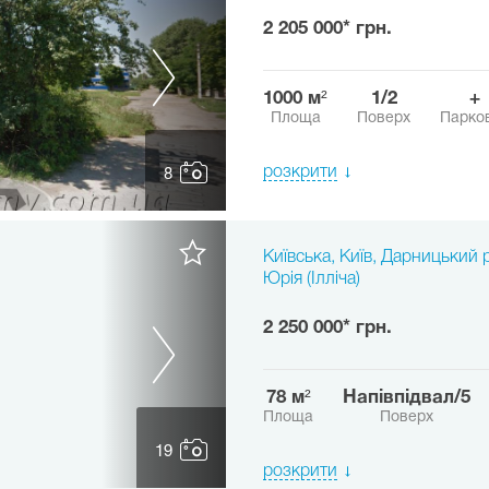
2 205 000* грн.
1000 м²
1/2
+
Площа
Поверх
Парко
розкрити
8
Київська, Київ, Дарницький 
Юрія (Ілліча)
2 250 000* грн.
78 м²
напівпідвал/5
Площа
Поверх
19
розкрити