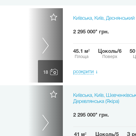
Київська, Київ, Деснянський 
2 295 000* грн.
45.1 м²
цоколь/6
5
Площа
Поверх
Ц
розкрити
18
Київська, Київ, Шевченківськ
Деревлянська (Якіра)
2 295 000* грн.
41 м²
цоколь/5
з 