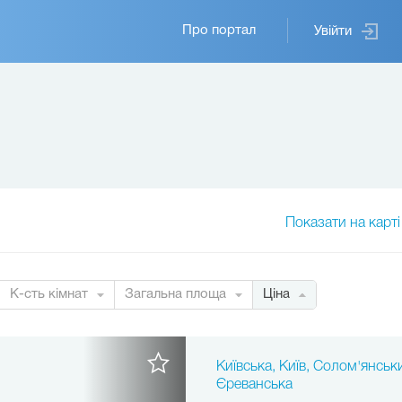
Основная
Про портал
Увійти
навигация
Показати на карті
К-сть кімнат
Загальна площа
Ціна
Київська, Київ, Солом'янськ
Єреванська