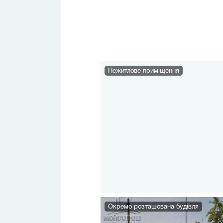
Нежитлове приміщення
Окремо розташована будівля