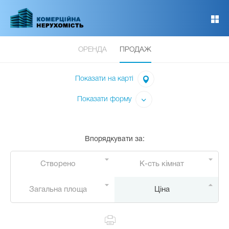
Перейти
до
основного
вмісту
ОРЕНДА
ПРОДАЖ
Показати на карті
Показати форму
Впорядкувати за
:
Створено
К-сть кімнат
Загальна площа
Ціна