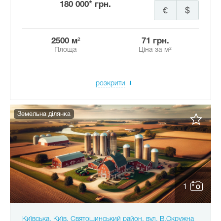
180 000* грн.
€
$
2500 м²
71 грн.
Площа
Ціна за м²
розкрити
Земельна ділянка
1
Київська, Київ, Святошинський район, вул. В.Окружна