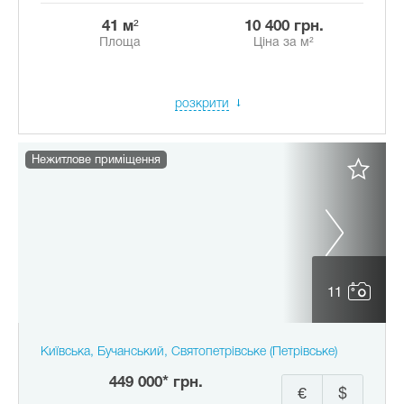
41 м²
10 400 грн.
Площа
Ціна за м²
розкрити
Нежитлове приміщення
11
Київська, Бучанський, Святопетрівське (Петрівське)
449 000* грн.
€
$