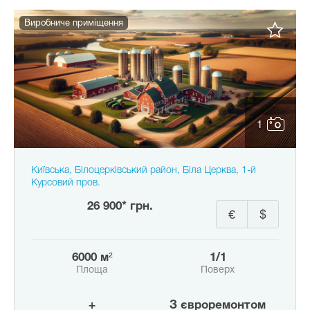
Виробниче приміщення
1
Київська, Білоцерківський район, Біла Церква, 1-й
Курсовий пров.
26 900* грн.
€
$
6000 м²
1/1
Площа
Поверх
+
з євроремонтом