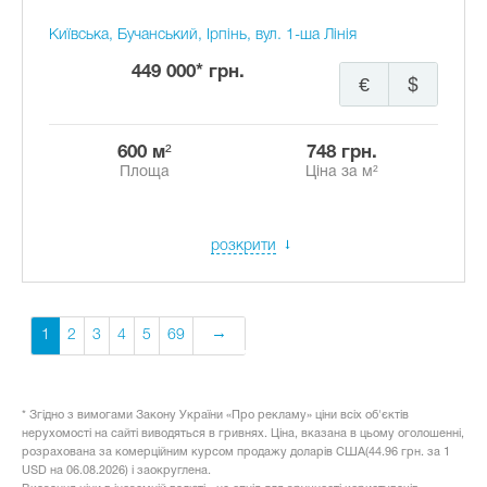
Київська, Бучанський, Ірпінь, вул. 1-ша Лінія
449 000* грн.
€
$
600 м²
748 грн.
Площа
Ціна за м²
розкрити
1
2
3
4
5
69
* Згідно з вимогами Закону України «Про рекламу» ціни всіх об'єктів
нерухомості на сайті виводяться в гривнях. Ціна, вказана в цьому оголошенні,
розрахована за комерційним курсом продажу доларів США(44.96 грн. за 1
USD на 06.08.2026) і заокруглена.