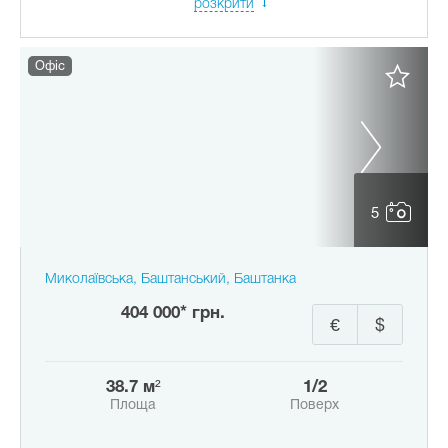
розкрити
Офіс
5
Миколаївська, Баштанський, Баштанка
404 000* грн.
€
$
38.7 м²
1/2
Площа
Поверх