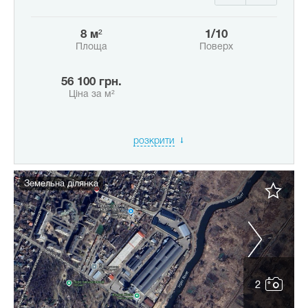
8 м²
1/10
Площа
Поверх
56 100 грн.
Ціна за м²
розкрити
Земельна ділянка
2