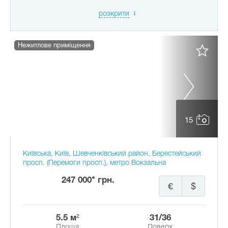
розкрити
Нежитлове приміщення
15
Київська, Київ, Шевченківський район, Берестейський
просп. (Перемоги просп.), метро Вокзальна
247 000* грн.
€
$
5.5 м²
31/36
Площа
Поверх