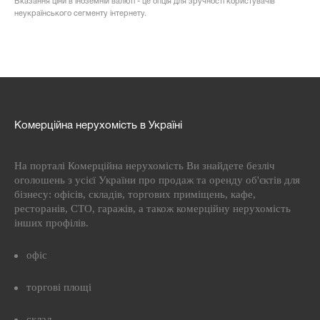
Вказання ціни в іноземній валюті - це опція для зручності користувачів
неукраїнського сегменту інтернету.
Комерційна нерухомість в Україні
На порталі Комерційна нерухомість Ви знайдете безліч
оголошень з усієї України про продаж та оренду об'єктів для
бізнесу: офісів, складів, торгових приміщень, кафе,
ресторанів, СТО, гаражів, а також комерційну нерухомість
інших профілів.
офіс
торгові площі
склад