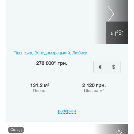
5
Рівенська, Володимирецький, Любахи
278 000* грн.
€
$
131.2 м²
2 120 грн.
Площа
Ціна за м²
розкрити
Склад