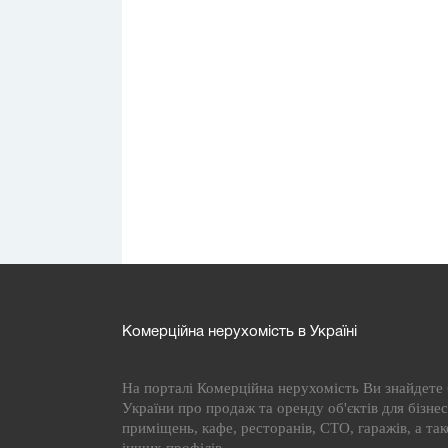
Комерційна нерухомість в Україні
На порталі Комерційна нерухомість Ви знайдете б
України про продаж та оренду об'єктів для бізнесу
приміщень, кафе, ресторанів, СТО, гаражів, а та