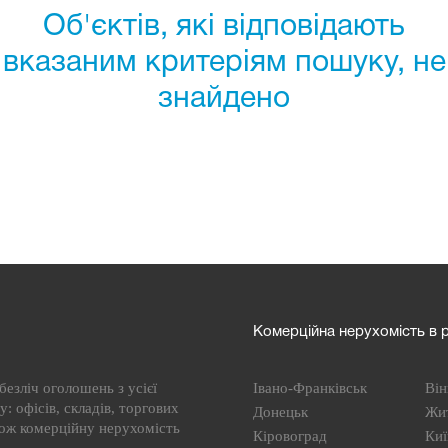
Об'єктів, які відповідають
вказаним критеріям пошуку, не
знайдено
Комерційна нерухомість в р
езліч оголошень з усієї
Івано-Франківськ
Він
: офісів, складів, торгових
Донецьк
Жи
кож комерційну нерухомість
Кіровоград
Киї