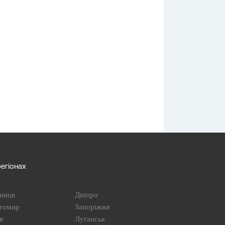
егіонах
ниця
Дніпро
томир
Запоріжжя
в
Луганськ