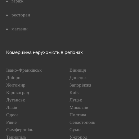
гараж
ресторан
магазин
Комерційна нерухомість в регіонах
Івано-Франківськ
Вінниця
Дніпро
Донецьк
Житомир
Запоріжжя
Кіровоград
Київ
Луганськ
Луцьк
Львів
Миколаїв
Одеса
Полтава
Рівне
Севастополь
Симферопіль
Суми
Тернопіль
Ужгород