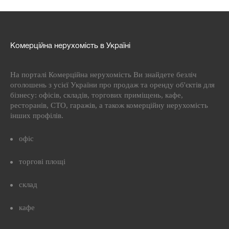
Комерційна нерухомість в Україні
На порталі Комерційна нерухомість Ви знайдете безліч
оголошень з усієї України про продаж та оренду об'єктів для
бізнесу: офісів, складів, торгових приміщень, кафе,
ресторанів, СТО, гаражів, а також комерційну нерухомість
інших профілів.
офіс
торгові площі
склад
кафе