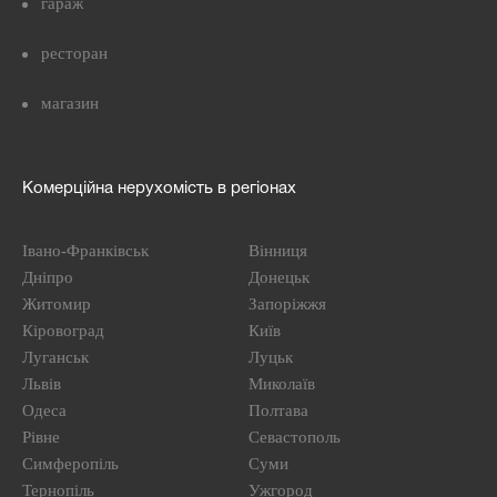
гараж
ресторан
магазин
Комерційна нерухомість в регіонах
Івано-Франківськ
Вінниця
Дніпро
Донецьк
Житомир
Запоріжжя
Кіровоград
Київ
Луганськ
Луцьк
Львів
Миколаїв
Одеса
Полтава
Рівне
Севастополь
Симферопіль
Суми
Тернопіль
Ужгород