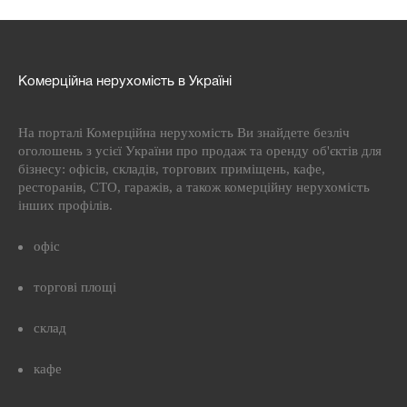
Комерційна нерухомість в Україні
На порталі Комерційна нерухомість Ви знайдете безліч
оголошень з усієї України про продаж та оренду об'єктів для
бізнесу: офісів, складів, торгових приміщень, кафе,
ресторанів, СТО, гаражів, а також комерційну нерухомість
інших профілів.
офіс
торгові площі
склад
кафе