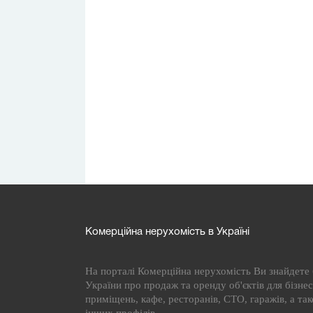
Комерційна нерухомість в Україні
На порталі Комерційна нерухомість Ви знайдете б
України про продаж та оренду об'єктів для бізнесу
приміщень, кафе, ресторанів, СТО, гаражів, а та