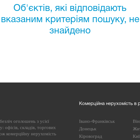
Об'єктів, які відповідають
вказаним критеріям пошуку, не
знайдено
Комерційна нерухомість в р
езліч оголошень з усієї
Івано-Франківськ
Він
: офісів, складів, торгових
Донецьк
Жи
кож комерційну нерухомість
Кіровоград
Киї