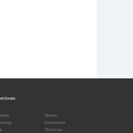
егіонах
ниця
Дніпро
томир
Запоріжжя
в
Луганськ