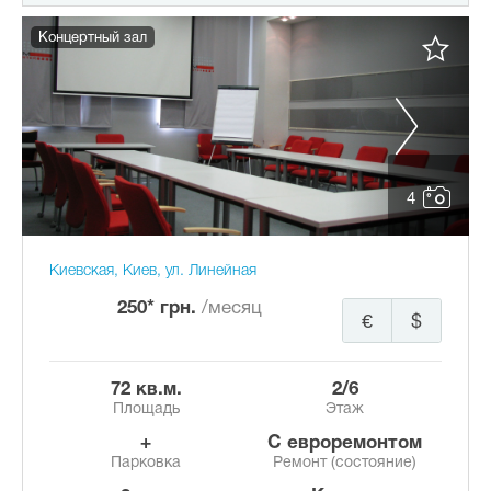
Концертный зал
4
Киевская, Киев, ул. Линейная
250* грн.
/месяц
€
$
72 кв.м.
2/6
Площадь
Этаж
+
с евроремонтом
Парковка
Ремонт (состояние)