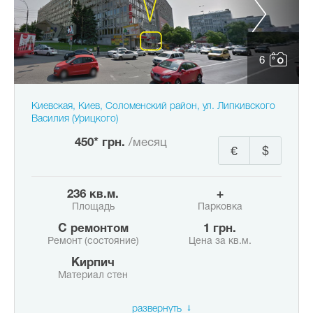
6
Киевская, Киев, Соломенский район, ул. Липкивского
Василия (Урицкого)
450* грн.
/месяц
€
$
236 кв.м.
+
Площадь
Парковка
с ремонтом
1 грн.
Ремонт (состояние)
Цена за кв.м.
Кирпич
Материал стен
развернуть