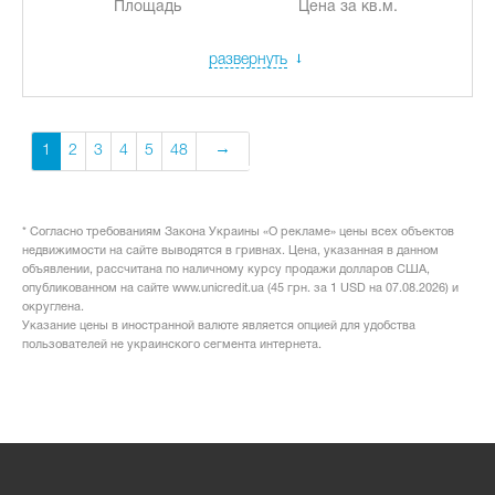
Площадь
Цена за кв.м.
развернуть
1
2
3
4
5
48
* Согласно требованиям Закона Украины «О рекламе» цены всех объектов
недвижимости на сайте выводятся в гривнах. Цена, указанная в данном
объявлении, рассчитана по наличному курсу продажи долларов США,
опубликованном на сайте www.unicredit.ua (45 грн. за 1 USD на 07.08.2026) и
округлена.
Указание цены в иностранной валюте является опцией для удобства
пользователей не украинского сегмента интернета.