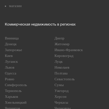
магазин
Коммерческая недвижимость в регионах
Винница
Днепр
Донецк
Житомир
Запорожье
Ивано-Франковск
Киев
Кировоград
Луганск
Луцк
Львов
Николаев
Одесса
Полтава
Ровно
Севастополь
Симферополь
Сумы
Тернополь
Ужгород
Харьков
Херсон
Хмельницкий
Черкасы
Чернигов
Черновцы