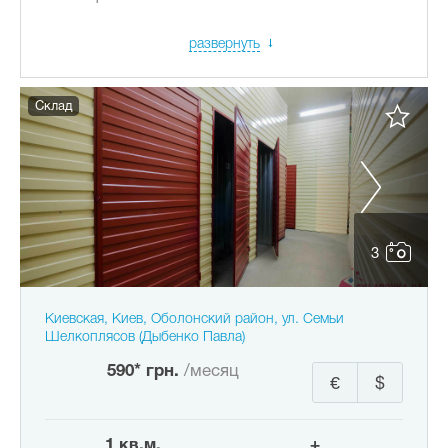
развернуть
Склад
3
Киевская, Киев, Оболонский район, ул. Семьи
Шелкоплясов (Дыбенко Павла)
590* грн.
/месяц
€
$
1 кв.м.
+