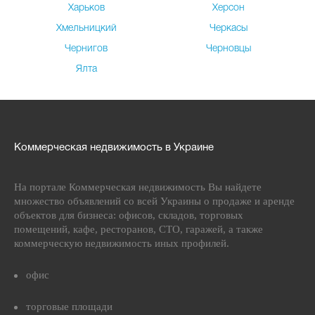
Харьков
Херсон
Хмельницкий
Черкасы
Чернигов
Черновцы
Ялта
Коммерческая недвижимость в Украине
На портале Коммерческая недвижимость Вы найдете
множество объявлений со всей Украины о продаже и аренде
объектов для бизнеса: офисов, складов, торговых
помещений, кафе, ресторанов, СТО, гаражей, а также
коммерческую недвижимость иных профилей.
офис
торговые площади