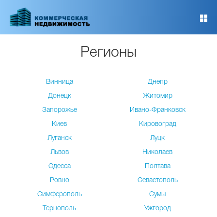
Перейти
к
основному
содержанию
Регионы
Винница
Днепр
Донецк
Житомир
Запорожье
Ивано-Франковск
Киев
Кировоград
Луганск
Луцк
Львов
Николаев
Одесса
Полтава
Ровно
Севастополь
Симферополь
Сумы
Тернополь
Ужгород