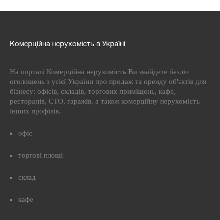
Комерційна нерухомість в Україні
На порталі Комерційна нерухомість Ви знайдете безліч
оголошень з усієї України про продаж та оренду об'єктів для
бізнесу: офісів, складів, торгових приміщень, кафе,
ресторанів, СТО, гаражів, а також комерційну нерухомість
інших профілів.
офіс
торгові площі
склад
кафе