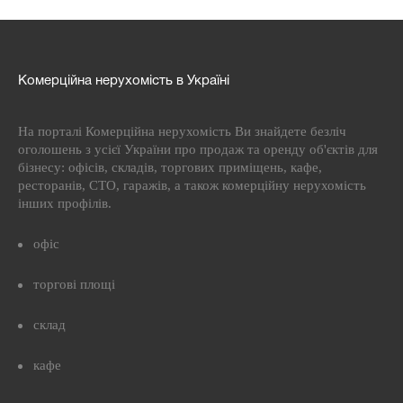
Комерційна нерухомість в Україні
На порталі Комерційна нерухомість Ви знайдете безліч
оголошень з усієї України про продаж та оренду об'єктів для
бізнесу: офісів, складів, торгових приміщень, кафе,
ресторанів, СТО, гаражів, а також комерційну нерухомість
інших профілів.
офіс
торгові площі
склад
кафе