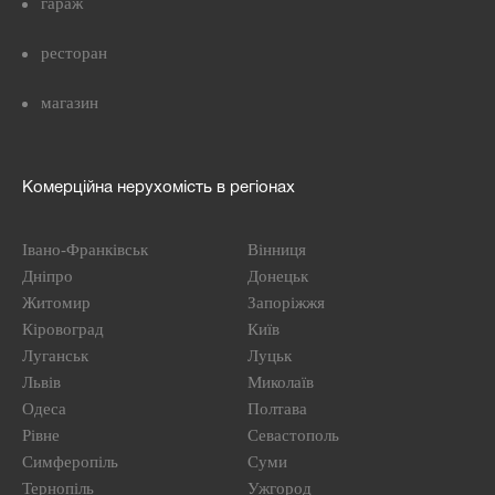
гараж
ресторан
магазин
Комерційна нерухомість в регіонах
Івано-Франківськ
Вінниця
Дніпро
Донецьк
Житомир
Запоріжжя
Кіровоград
Київ
Луганськ
Луцьк
Львів
Миколаїв
Одеса
Полтава
Рівне
Севастополь
Симферопіль
Суми
Тернопіль
Ужгород