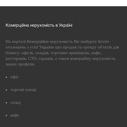
Комерційна нерухомість в Україні
На порталі Комерційна нерухомість Ви знайдете безліч
оголошень з усієї України про продаж та оренду об'єктів для
бізнесу: офісів, складів, торгових приміщень, кафе,
ресторанів, СТО, гаражів, а також комерційну нерухомість
інших профілів.
офіс
торгові площі
склад
кафе