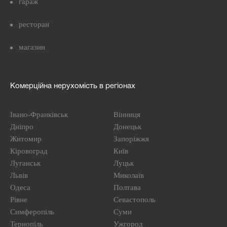
гараж
ресторан
магазин
Комерційна нерухомість в регіонах
Івано-Франківськ
Вінниця
Дніпро
Донецьк
Житомир
Запоріжжя
Кіровоград
Київ
Луганськ
Луцьк
Львів
Миколаїв
Одеса
Полтава
Рівне
Севастополь
Симферопіль
Суми
Тернопіль
Ужгород