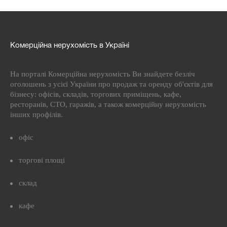
Комерційна нерухомість в Україні
На порталі Комерційна нерухомість Ви знайдете безліч
оголошень з усієї України про продаж та оренду об'єктів для
бізнесу: офісів, складів, торгових приміщень, кафе,
ресторанів, СТО, гаражів, а також комерційну нерухомість
інших профілів.
офіс
торгові площі
склад
кафе