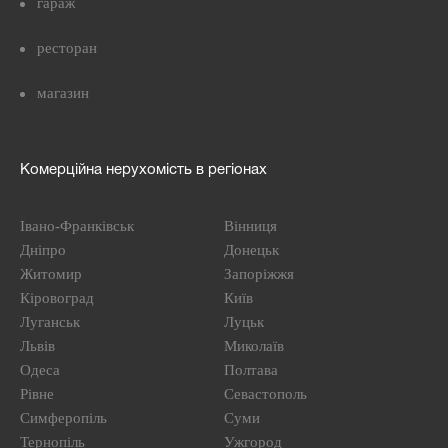
гараж
ресторан
магазин
Комерційна нерухомість в регіонах
Івано-Франківськ
Вінниця
Дніпро
Донецьк
Житомир
Запоріжжя
Кіровоград
Київ
Луганськ
Луцьк
Львів
Миколаїв
Одеса
Полтава
Рівне
Севастополь
Симферопіль
Суми
Тернопіль
Ужгород