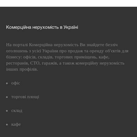
Комерційна нерухомість в Україні
На порталі Комерційна нерухомість Ви знайдете безліч
оголошень з усієї України про продаж та оренду об'єктів для
бізнесу: офісів, складів, торгових приміщень, кафе,
ресторанів, СТО, гаражів, а також комерційну нерухомість
інших профілів.
офіс
торгові площі
склад
кафе