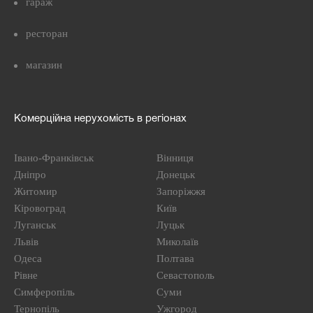
гараж
ресторан
магазин
Комерційна нерухомість в регіонах
Івано-Франківськ
Вінниця
Дніпро
Донецьк
Житомир
Запоріжжя
Кіровоград
Київ
Луганськ
Луцьк
Львів
Миколаїв
Одеса
Полтава
Рівне
Севастополь
Симферопіль
Суми
Тернопіль
Ужгород