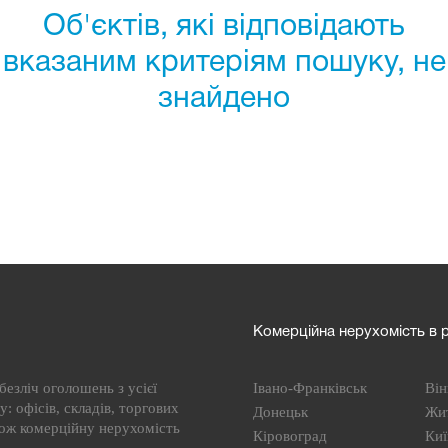
Об'єктів, які відповідають
вказаним критеріям пошуку, не
знайдено
Комерційна нерухомість в р
езліч оголошень з усієї
Івано-Франківськ
Він
: офісів, складів, торгових
Донецьк
Жи
кож комерційну нерухомість
Кіровоград
Киї