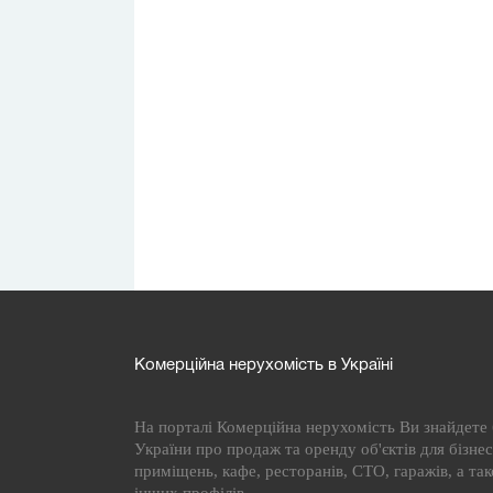
Комерційна нерухомість в Україні
На порталі Комерційна нерухомість Ви знайдете б
України про продаж та оренду об'єктів для бізнесу
приміщень, кафе, ресторанів, СТО, гаражів, а та