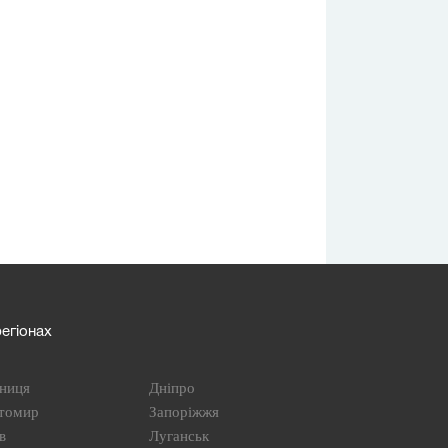
егіонах
ниця
Дніпро
томир
Запоріжжя
в
Луганськ