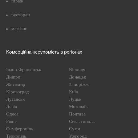
гараж
ресторан
магазин
Комерційна нерухомість в регіонах
Івано-Франківськ
Вінниця
Дніпро
Донецьк
Житомир
Запоріжжя
Кіровоград
Київ
Луганськ
Луцьк
Львів
Миколаїв
Одеса
Полтава
Рівне
Севастополь
Симферопіль
Суми
Тернопіль
Ужгород