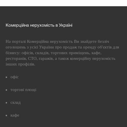
Комерційна нерухомість в Україні
На порталі Комерційна нерухомість Ви знайдете безліч
оголошень з усієї України про продаж та оренду об'єктів для
бізнесу: офісів, складів, торгових приміщень, кафе,
ресторанів, СТО, гаражів, а також комерційну нерухомість
інших профілів.
офіс
торгові площі
склад
кафе