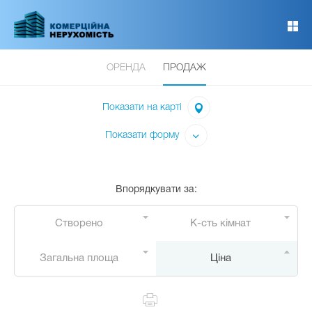
Перейти
до
основного
вмісту
ОРЕНДА
ПРОДАЖ
Показати на карті
Показати форму
Впорядкувати за
:
Створено
К-сть кімнат
Загальна площа
Ціна