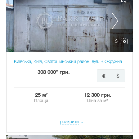
3
Київська, Київ, Святошинський район, вул. В.Окружна
308 000* грн.
€
$
25 м²
12 300 грн.
Площа
Ціна за м²
розкрити