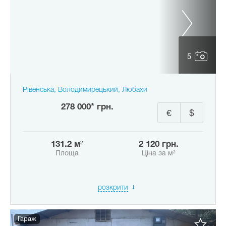
5
Рівенська, Володимирецький, Любахи
278 000* грн.
€
$
131.2 м²
2 120 грн.
Площа
Ціна за м²
розкрити
Гараж