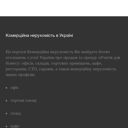
Комерційна нерухомість в Україні
На порталі Комерційна нерухомість Ви знайдете безліч
оголошень з усієї України про продаж та оренду об'єктів для
бізнесу: офісів, складів, торгових приміщень, кафе,
ресторанів, СТО, гаражів, а також комерційну нерухомість
інших профілів.
офіс
торгові площі
склад
кафе