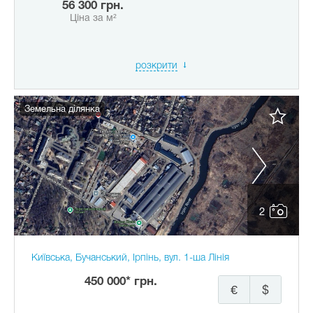
56 300 грн.
Ціна за м²
розкрити
Земельна ділянка
2
Київська, Бучанський, Ірпінь, вул. 1-ша Лінія
450 000* грн.
€
$