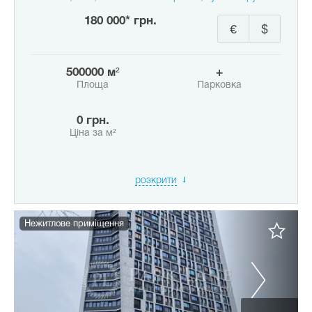
180 000* грн.
€
$
500000 м²
+
Площа
Парковка
0 грн.
Ціна за м²
розкрити
Нежитлове приміщення