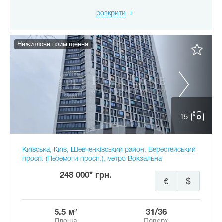
розкрити
Нежитлове приміщення
15
Київська, Київ, Шевченківський район, Берестейський
просп. (Перемоги просп.), метро Вокзальна
248 000* грн.
€
$
5.5 м²
31/36
Площа
Поверх