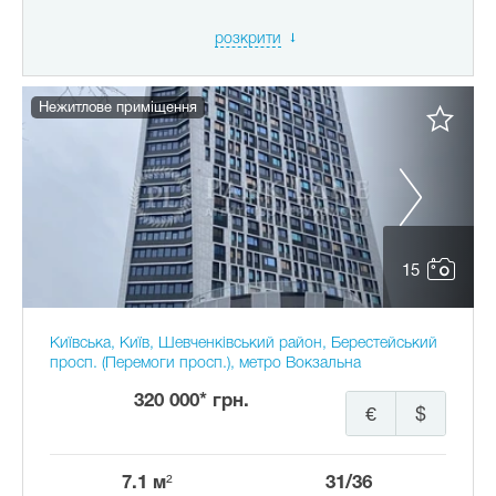
розкрити
Нежитлове приміщення
15
Київська, Київ, Шевченківський район, Берестейський
просп. (Перемоги просп.), метро Вокзальна
320 000* грн.
€
$
7.1 м²
31/36