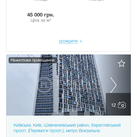
45 000 грн.
Ціна за м²
розкрити
Нежитлове приміщення
12
Київська, Київ, Шевченківський район, Берестейський
просп. (Перемоги просп.), метро Вокзальна