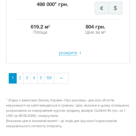
498 000* грн.
€
$
619.2 м²
804 грн.
Площа
Ціна за м²
розкрити
1
2
3
4
5
69
* Згідно з вимогами Закону України «Про рекламу» ціни всіх об'єктів
нерухомості на сайті виводяться в гривнях. Ціна, вказана в цьому оголошенні,
розрахована за комерційним курсом продажу доларів США(44.95 грн. за 1
USD на 08.08.2026) і заокруглена.
Вказання ціни в іноземній валюті - це опція для зручності користувачів
неукраїнського сегменту інтернету.