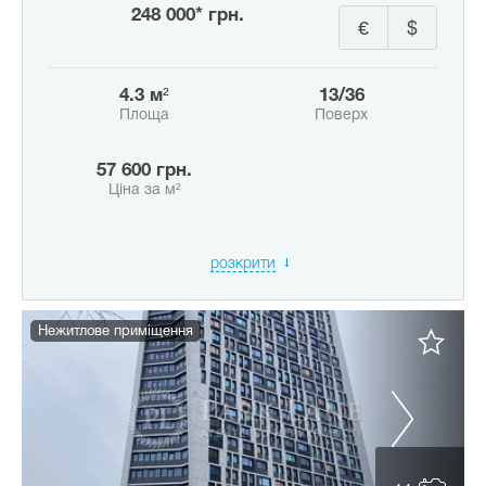
248 000* грн.
€
$
4.3 м²
13/36
Площа
Поверх
57 600 грн.
Ціна за м²
розкрити
Нежитлове приміщення