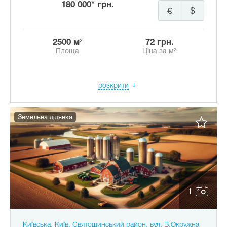
180 000* грн.
€
$
2500 м²
72 грн.
Площа
Ціна за м²
розкрити
Земельна ділянка
1
Київська, Київ, Святошинський район, вул. В.Окружна