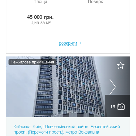
Площа
Поверх
45 000 грн.
Ціна за м²
розкрити
Нежитлове приміщення
16
Київська, Київ, Шевченківський район, Берестейський
просп. (Перемоги просп.), метро Вокзальна