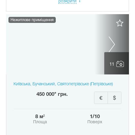
розкрити
Нежитлове приміщення
11
Київська, Бучанський, Святопетрівське (Петрівське)
450 000* грн.
€
$
8 м²
1/10
Площа
Поверх