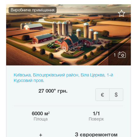
Виробниче приміщення
1
Київська, Білоцерківський район, Біла Церква, 1-й
Курсовий пров.
27 000* грн.
€
$
6000 м²
1/1
Площа
Поверх
+
з євроремонтом