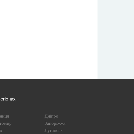
егіонах
ниця
Дніпро
томир
Запоріжжя
в
Луганськ