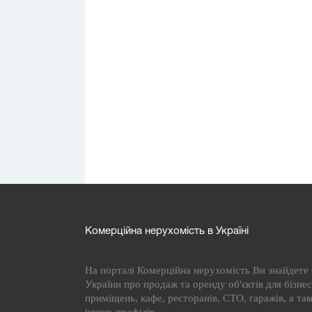
Комерційна нерухомість в Україні
На порталі Комерційна нерухомість Ви знайдете б
України про продаж та оренду об'єктів для бізнесу
приміщень, кафе, ресторанів, СТО, гаражів, а та