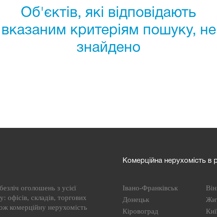
Об'єктів, які відповідають
вказаним критеріям пошуку, не
знайдено
Комерційна нерухомість в р
езліч оголошень з усієї
Івано-Франківськ
Він
: офісів, складів, торгових
Донецьк
Жи
кож комерційну нерухомість
Кіровоград
Киї