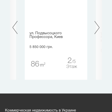
ира
ул. Подвысоцкого
ул. И
Профессора, Киев
просп
просп.
5 850 000 грн.
5 400 
2
2
4
5
86
2
m
16
таж
Этаж
Коммерческая недвижимость в Украине