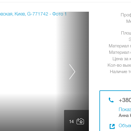
Проф
М
Площ
Материал 
Материал 
Цена за к
Кол-во вых
Наличие т
+380
Показ
Анна 
14
Объек