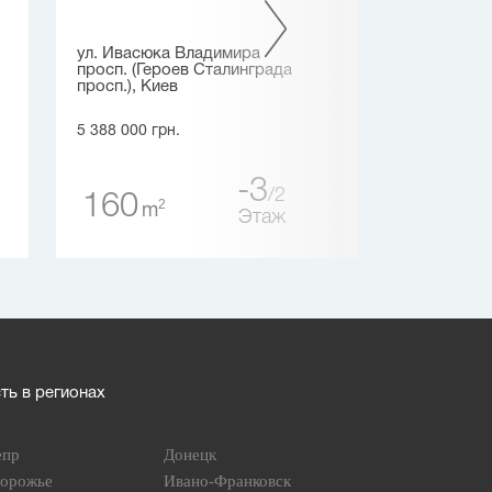
ул. Ивасюка Владимира
ул. Одесская,
просп. (Героев Сталинграда
просп.), Киев
4 884 671 грн.
5 388 000 грн.
99
2
m
-3
2
160
2
m
Этаж
ь в регионах
епр
Донецк
порожье
Ивано-Франковск