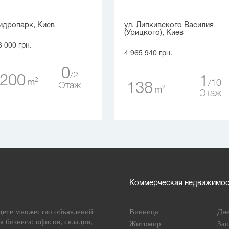
Гидропарк, Киев
ул. Липкивского Василия
(Урицкого), Киев
8 000 грн.
4 965 940 грн.
0
2
 200
1
2
m
10
138
Этаж
2
m
Этаж
Коммерческая недвижимост
дете множество объявлений
Винница
Дн
я бизнеса: офисов, складов,
Житомир
За