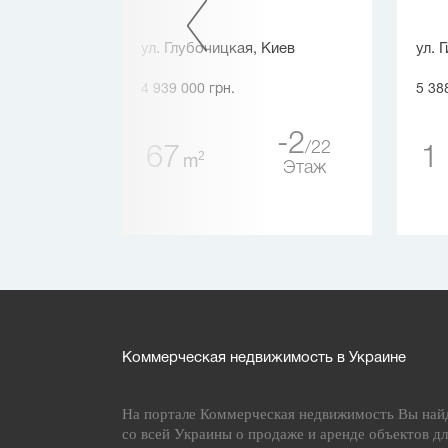
ул. Глубочицкая, Киев
ул. 
4 939 000 грн.
5 38
1
-2
9
22
67
1
2
m
Этаж
Этаж
Коммерческая недвижимость в Украине
На портале Коммерческая недвижимость Вы най
со всей Украины о продаже и аренде объектов дл