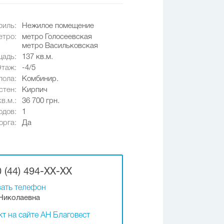
иль:
Нежилое помещение
етро:
метро Голосеевская
метро Васильковская
адь:
137 кв.м.
Этаж:
-4/5
пола:
Комбинир.
стен:
Кирпич
в.м.:
36 700 грн.
одов:
1
орга:
Да
 (44) 494-XX-XX
ать телефон
Николаевна
т на сайте АН Благовест