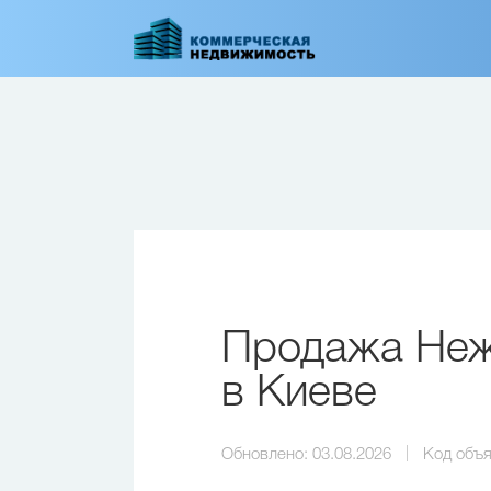
Перейти
к
основному
содержанию
Продажа Неж
в Киеве
Обновлено:
03.08.2026
Код объя