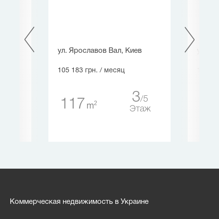
ул. Ярославов Вал, Киев
ул. Го
105 183 грн.
/ месяц
112 37
1
3
5
5
117
21
2
m
таж
Этаж
Коммерческая недвижимость в Украине