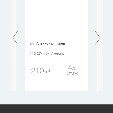
ул. Ильинская, Киев
ул. Ил
113 274 грн.
/ месяц
109 49
4
4
4
8
210
20
2
m
таж
Этаж