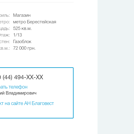
иль:
Магазин
етро:
метро Берестейская
адь:
525 кв.м.
Этаж:
1/13
стен:
Газоблок
в.м.:
72 000 грн.
 (44) 494-XX-XX
ать телефон
ий Владимирович
т на сайте АН Благовест