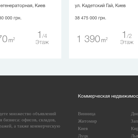
Регенераторная, Киев
ул. Кадетский Гай, Киев
80 000 грн.
38 475 000 грн.
1
1
4
2
70
1 390
2
2
m
m
Этаж
Этаж
Коммерческая недвижимост
дете множество объявлений
Винница
Дн
я бизнеса: офисов, складов,
Житомир
За
ражей, а также коммерческую
Киев
Ки
Луцк
Ль