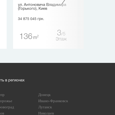
ул. Антоновича Владимира
ул. Глубочицка
(Горького), Киев
37 125 000 грн.
34 875 045 грн.
357
3
2
m
5
136
2
m
Этаж
ь в регионах
епр
Донецк
порожье
Ивано-Франковск
ровоград
Луганск
вов
Николаев