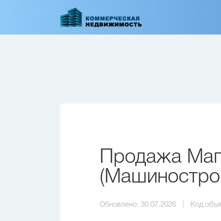
Перейти
к
основному
содержанию
Продажа Мага
(Машинострои
Обновлено:
30.07.2026
Код объя