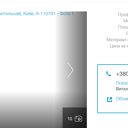
Проф
М
Площ
Материал 
Цена за к
+380
Показ
Витал
Объек
10