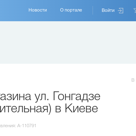
Основная
Новости
О портале
Войти
навигация
В
зина ул. Гонгадзе
тельная) в Киеве
вления:
A-110791