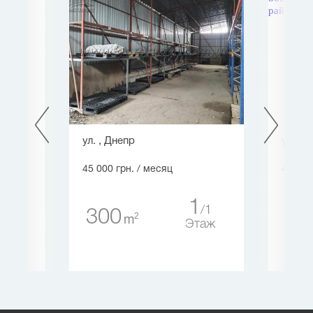
.,
ул. , Днепр
ул. Б
45 000 грн.
/ месяц
44 900
1
1
300
16
2
m
10
Этаж
таж