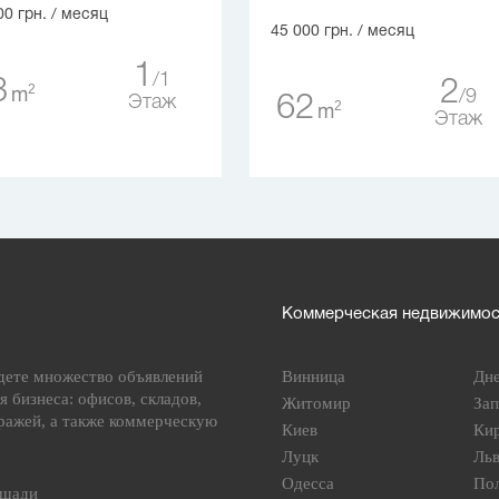
00 грн.
/ месяц
45 000 грн.
/ месяц
1
1
3
2
2
m
9
62
Этаж
2
m
Этаж
Коммерческая недвижимост
дете множество объявлений
Винница
Дн
я бизнеса: офисов, складов,
Житомир
За
ражей, а также коммерческую
Киев
Ки
Луцк
Ль
Одесса
По
ощади