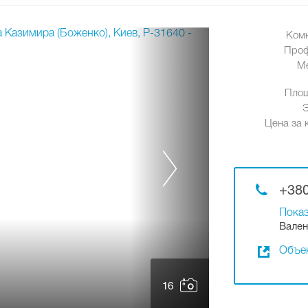
Ком
Проф
М
Площ
Цена за к
+380
Показ
Вален
Объек
16