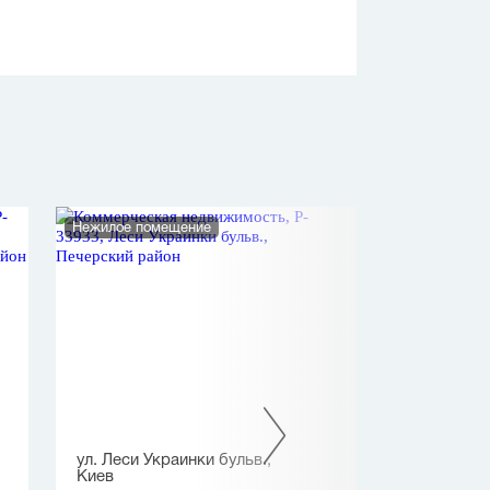
Нежилое помещение
Нежилое помеще
ул. Леси Украинки бульв.,
ул. Голосеевс
Киев
(40-летия Октя