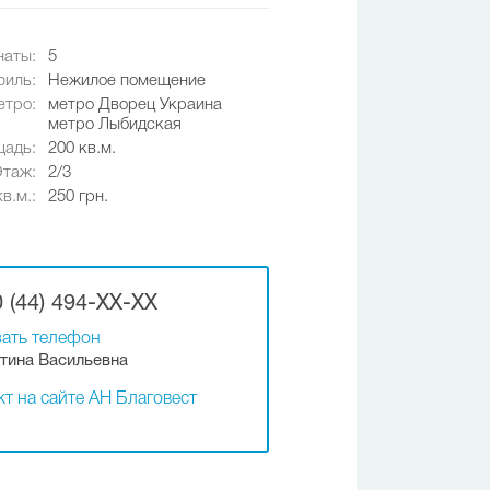
наты:
5
иль:
Нежилое помещение
етро:
метро Дворец Украина
метро Лыбидская
адь:
200 кв.м.
Этаж:
2/3
в.м.:
250 грн.
 (44) 494-XX-XX
ать телефон
тина Васильевна
т на сайте АН Благовест