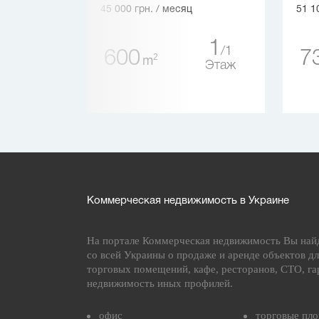
45 000 грн.
/ месяц
51 1
1
1
600
7
4
2
m
4
Этаж
Этаж
Коммерческая недвижимость в Украине
На портале Коммерческая недвижимость Вы най
со всей Украины о продаже и аренде объектов дл
торговых помещений, кафе, ресторанов, СТО, га
недвижимость иных профилей.
офис
торговые пл