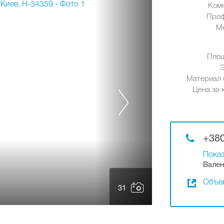
Ком
Проф
М
Площ
Материал 
Цена за к
+380
Показ
Вален
Объек
31