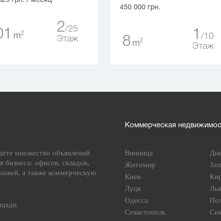
625 грн.
/ месяц
450 000 грн.
2
25
01
1
2
m
10
8
Этаж
2
m
Этаж
Коммерческая недвижимост
дете множество объявлений
Винница
Дн
я бизнеса: офисов, складов,
Житомир
За
ражей, а также коммерческую
Киев
Ки
Луцк
Ль
Одесса
По
ощади
Севастополь
Си