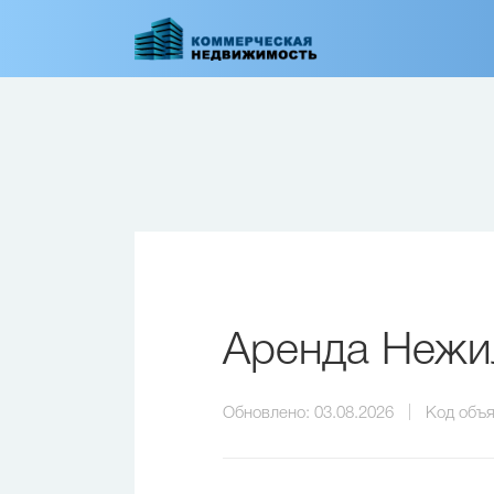
Перейти
к
основному
содержанию
Аренда Нежил
Обновлено:
03.08.2026
Код объя