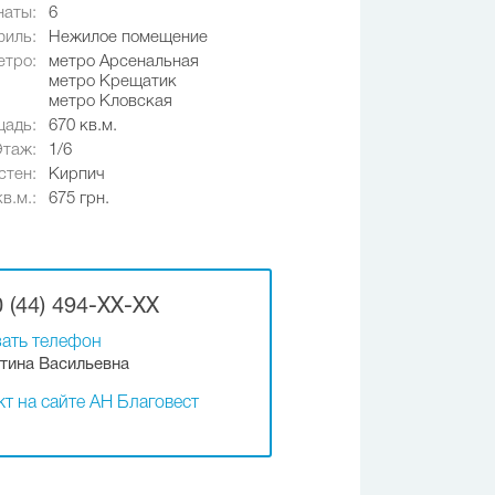
наты:
6
иль:
Нежилое помещение
етро:
метро Арсенальная
метро Крещатик
метро Кловская
адь:
670 кв.м.
Этаж:
1/6
стен:
Кирпич
в.м.:
675 грн.
 (44) 494-XX-XX
ать телефон
тина Васильевна
т на сайте АН Благовест