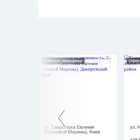
Нежилое помещение
Офис
лая, Киев
ул. Сверстюка Евгения
ул. 
(Расковой Марины), Киев