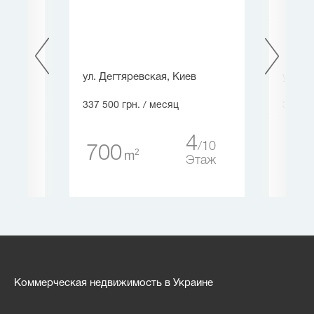
ул. Дегтяревская, Киев
ул. , 
337 500 грн.
/ месяц
328 95
0
4
1
10
700
73
2
m
таж
Этаж
Коммерческая недвижимость в Украине