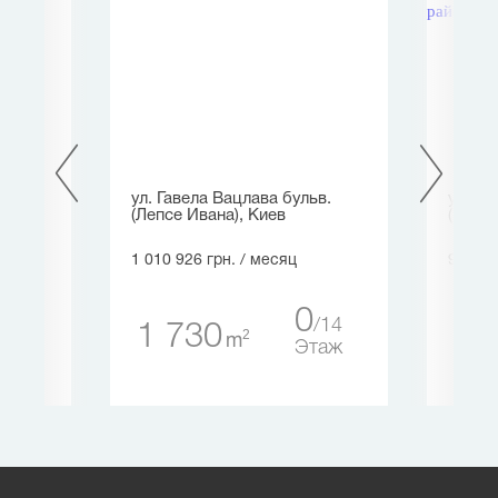
ул. Гавела Вацлава бульв.
ул. Г
(Лепсе Ивана), Киев
(Инду
1 010 926 грн.
/ месяц
964 17
2
5
0
14
1 730
2 
таж
2
m
Этаж