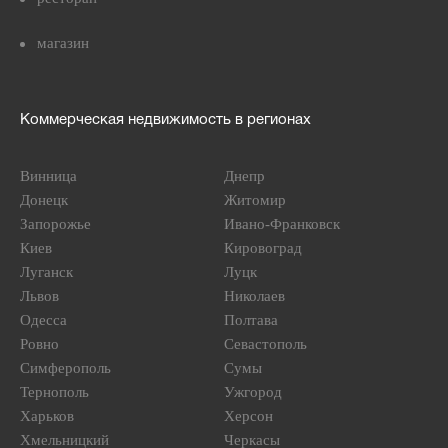
магазин
Коммерческая недвижимость в регионах
Винница
Днепр
Донецк
Житомир
Запорожье
Ивано-Франковск
Киев
Кировоград
Луганск
Луцк
Львов
Николаев
Одесса
Полтава
Ровно
Севастополь
Симферополь
Сумы
Тернополь
Ужгород
Харьков
Херсон
Хмельницкий
Черкасы