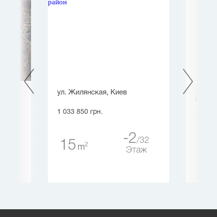
вка-
ул. Жилянская, Киев
ул. Ки
Киев
1 033 850 грн.
1 000 
-2
32
15
0
2
m
0
60
Этаж
таж