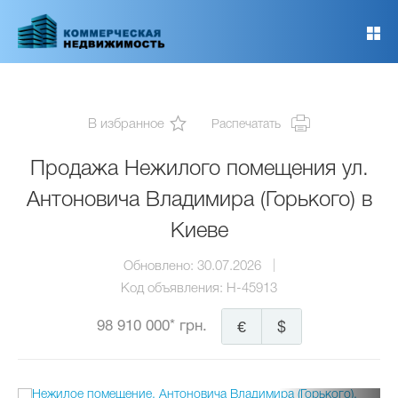
Перейти
к
основному
содержанию
В избранное
Распечатать
Продажа Нежилого помещения ул.
Антоновича Владимира (Горького) в
Киеве
Обновлено:
30.07.2026
Код объявления:
H-45913
98 910 000* грн.
€
$