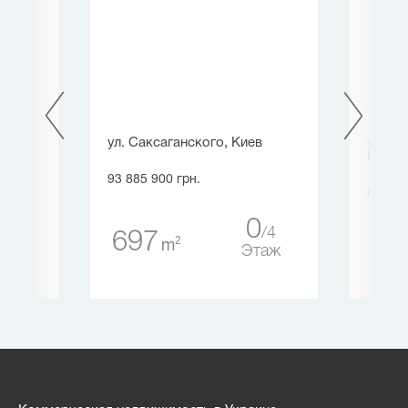
ул. Саксаганского, Киев
ул. Г
Киев
93 885 900 грн.
89 800
0
0
4
4
697
2
m
1 
таж
Этаж