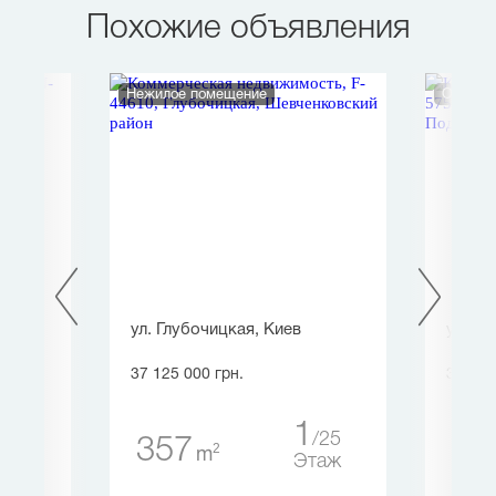
Похожие объявления
Нежилое помещение
Отдельн
а
ул. Глубочицкая, Киев
ул. Фе
37 125 000 грн.
37 847
2
1
2
25
357
62
2
m
таж
Этаж