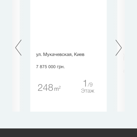
зе),
ул. Мукачевская, Киев
ул. П
Гатно
7 875 000 грн.
8 100 
1
9
248
1
2
m
9
95
Этаж
таж