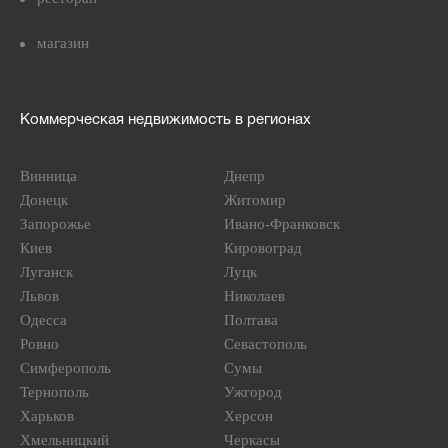
магазин
Коммерческая недвижимость в регионах
Винница
Днепр
Донецк
Житомир
Запорожье
Ивано-Франковск
Киев
Кировоград
Луганск
Луцк
Львов
Николаев
Одесса
Полтава
Ровно
Севастополь
Симферополь
Сумы
Тернополь
Ужгород
Харьков
Херсон
Хмельницкий
Черкасы