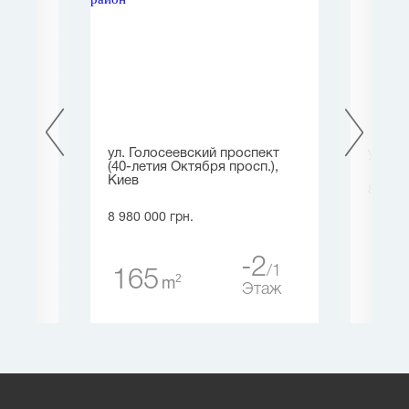
ул. Голосеевский проспект
ул. Хо
(40-летия Октября просп.),
Киев
8 070 
8 980 000 грн.
1
5
63
таж
-2
1
165
2
m
Этаж