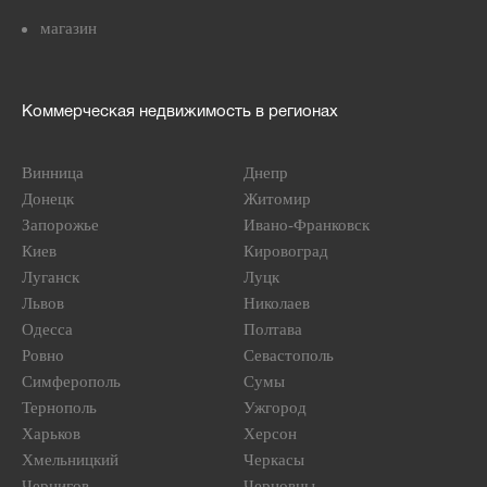
магазин
Коммерческая недвижимость в регионах
Винница
Днепр
Донецк
Житомир
Запорожье
Ивано-Франковск
Киев
Кировоград
Луганск
Луцк
Львов
Николаев
Одесса
Полтава
Ровно
Севастополь
Симферополь
Сумы
Тернополь
Ужгород
Харьков
Херсон
Хмельницкий
Черкасы
Чернигов
Черновцы