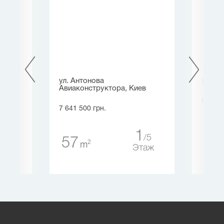
.
ул. Антонова
ул. Ос
Авиаконструктора, Киев
8 091 
7 641 500 грн.
10
1
16
5
57
2
m
таж
Этаж