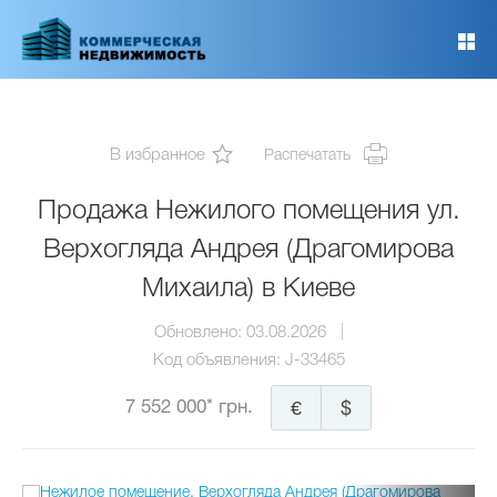
Перейти
к
основному
содержанию
В избранное
Распечатать
Продажа Нежилого помещения ул.
Верхогляда Андрея (Драгомирова
Михаила) в Киеве
Обновлено:
03.08.2026
Код объявления:
J-33465
7 552 000* грн.
€
$