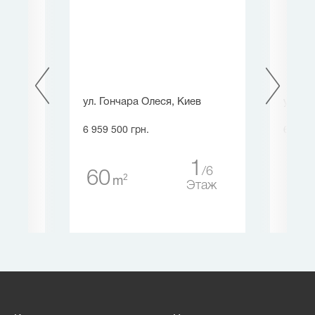
ект
ул. Гончара Олеся, Киев
ул. О
.),
6 959 500 грн.
6 735 
1
6
60
13
2
m
Этаж
1
5
таж