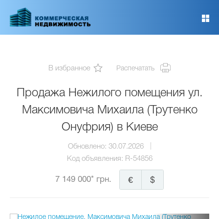
Перейти
к
основному
содержанию
В избранное
Распечатать
Продажа Нежилого помещения ул.
Максимовича Михаила (Трутенко
Онуфрия) в Киеве
Обновлено:
30.07.2026
Код объявления:
R-54856
7 149 000* грн.
€
$