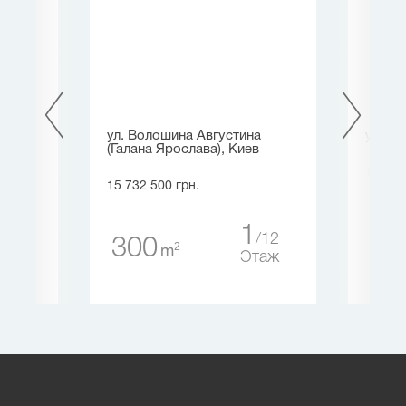
ндра
ул. Волошина Августина
ул. К
(Галана Ярослава), Киев
17 081
15 732 500 грн.
16
1
12
12
300
2
m
аж
Этаж