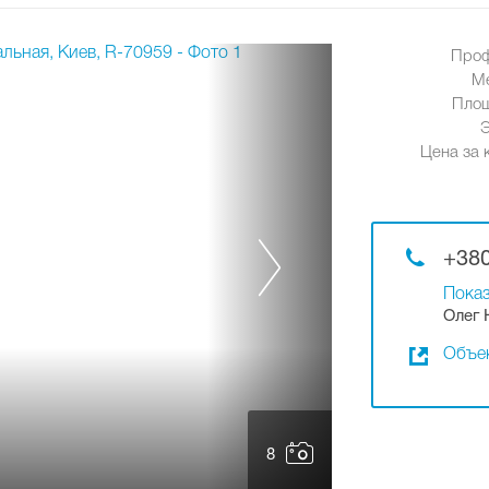
Проф
М
Площ
Цена за к
+380
Показ
Олег 
Объек
8