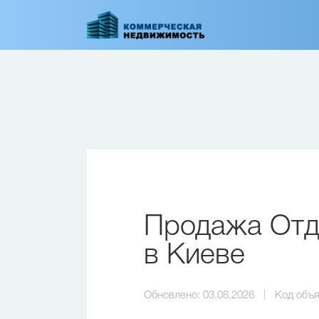
Перейти
к
основному
содержанию
Продажа Отде
в Киеве
Обновлено:
03.08.2026
Код объя