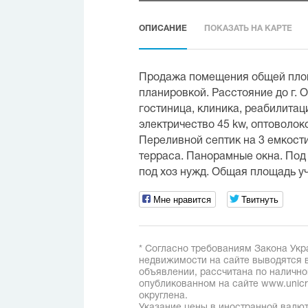
ОПИСАНИЕ
ПОКАЗАТЬ НА КАРТЕ
Продажа помещения общей площ
планировкой. Расстояние до г. О
гостиница, клиника, реабилитаци
электричество 45 kw, оптоволок
Переливной септик на 3 емкост
терраса. Панорамные окна. Под
под хоз нужд. Общая площадь уч
Мне нравится
Твитнуть
* Согласно требованиям Закона Укр
недвижимости на сайте выводятся в
объявлении, рассчитана по наличн
опубликованном на сайте www.unicred
округлена.
Указание цены в иностранной валют