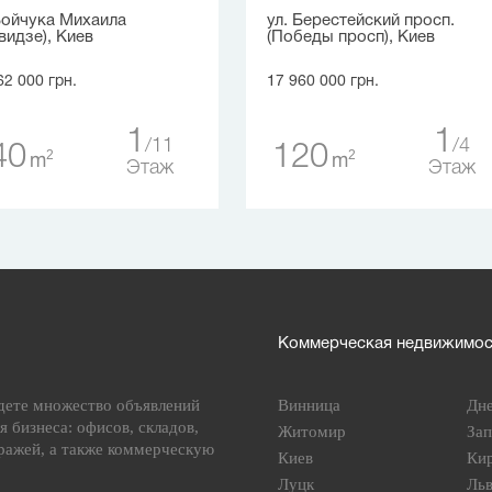
Бойчука Михаила
ул. Берестейский просп.
видзе), Киев
(Победы просп), Киев
62 000 грн.
17 960 000 грн.
1
1
11
4
40
120
2
2
m
m
Этаж
Этаж
Коммерческая недвижимост
дете множество объявлений
Винница
Дн
я бизнеса: офисов, складов,
Житомир
За
ражей, а также коммерческую
Киев
Ки
Луцк
Ль