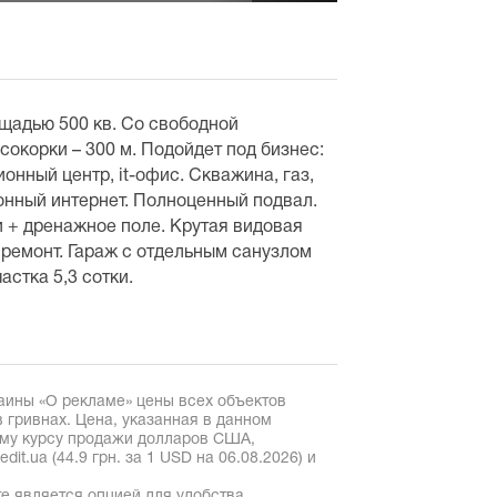
адью 500 кв. Со свободной
сокорки – 300 м. Подойдет под бизнес:
онный центр, it-офис. Скважина, газ,
онный интернет. Полноценный подвал.
и + дренажное поле. Крутая видовая
 ремонт. Гараж с отдельным санузлом
астка 5,3 сотки.
аины «О рекламе» цены всех объектов
 гривнах. Цена, указанная в данном
ому курсу продажи долларов США,
it.ua (44.9 грн. за 1 USD на 06.08.2026) и
е является опцией для удобства