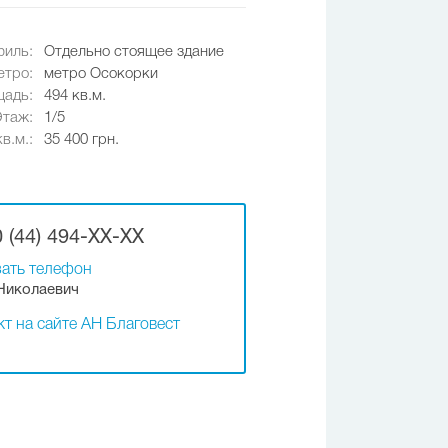
иль:
Отдельно стоящее здание
етро:
метро Осокорки
адь:
494 кв.м.
Этаж:
1/5
в.м.:
35 400 грн.
 (44) 494-XX-XX
ать телефон
Николаевич
т на сайте АН Благовест