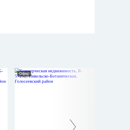
Офис
Нежилое помеще