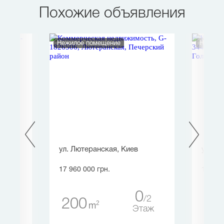
Похожие объявления
Нежилое помещение
Нежило
ина
ул. Лютеранская, Киев
ул. Уж
17 960 000 грн.
18 640
0
10
2
200
18
2
m
таж
Этаж