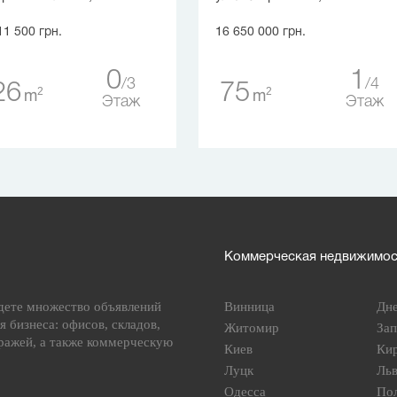
11 500 грн.
16 650 000 грн.
0
1
3
4
26
75
2
2
m
m
Этаж
Этаж
Коммерческая недвижимост
дете множество объявлений
Винница
Дн
я бизнеса: офисов, складов,
Житомир
За
ражей, а также коммерческую
Киев
Ки
Луцк
Ль
Одесса
По