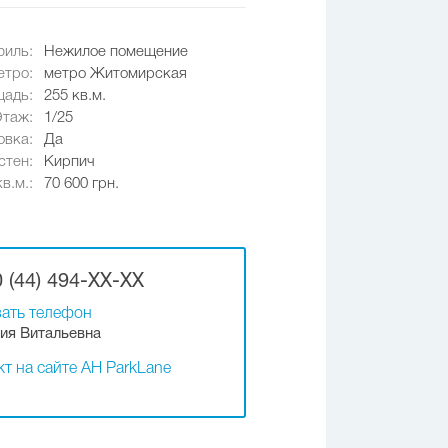
иль:
Нежилое помещение
етро:
метро Житомирская
адь:
255 кв.м.
Этаж:
1/25
овка:
Да
стен:
Кирпич
в.м.:
70 600 грн.
 (44) 494-XX-XX
ать телефон
ия Витальевна
т на сайте АН ParkLane