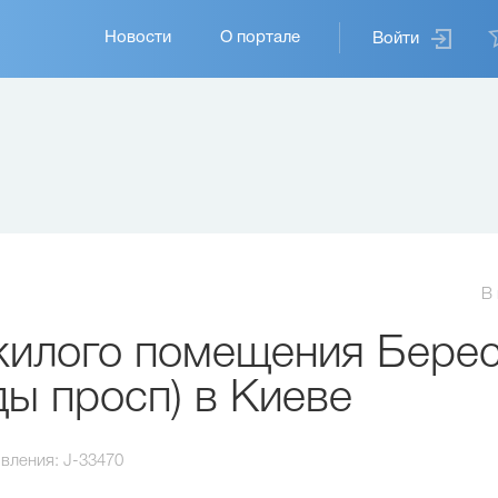
Основная
Новости
О портале
Войти
навигация
В
илого помещения Берес
ды просп) в Киеве
вления:
J-33470