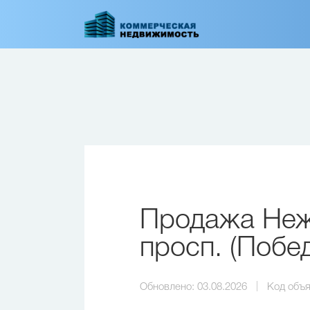
Перейти
к
основному
содержанию
Продажа Неж
просп. (Побе
Обновлено:
03.08.2026
Код объя