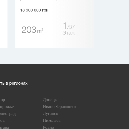
18 900 000 грн.
18 000 000 грн.
1
37
203
200
2
2
m
m
Этаж
ь в регионах
епр
Донецк
порожье
Ивано-Франковск
ровоград
Луганск
вов
Николаев
лтава
Ровно