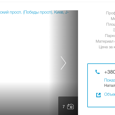
Проф
М
Площ
Парк
Материал 
Цена за к
+380
Показ
Натал
Объек
7