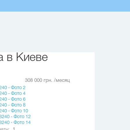
 в Киеве
308 000 грн.
/месяц
наты:
1