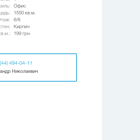
иль:
Офис
адь:
1550 кв.м.
Этаж:
6/6
стен:
Кирпич
в.м.:
199 грн.
(44) 494-04-11
андр Николаевич