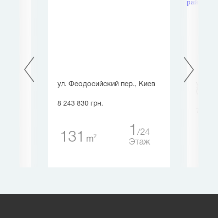
ул. Феодосийский пер., Киев
ул. Б
(Крас
8 243 830 грн.
7 641 
1
24
131
1
2
m
1
8 
Этаж
таж