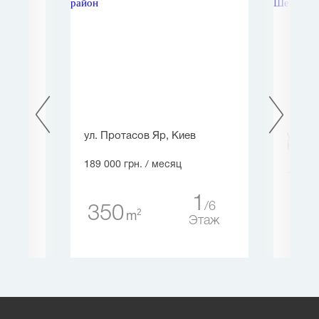
ев
ул. Протасов Яр, Киев
ул. Б
Киев
189 000 грн.
/ месяц
180 00
2
1
8
6
350
2
m
33
таж
Этаж