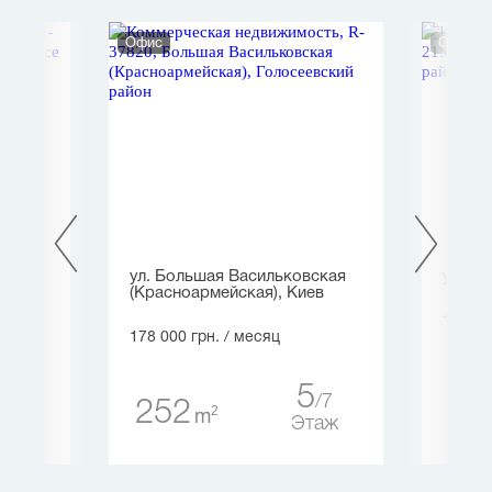
Офис
Офис
в.
ул. Большая Васильковская
ул. Та
(Красноармейская), Киев
179 84
178 000 грн.
/ месяц
22
5
14
7
252
2
m
таж
Этаж