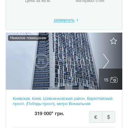
Цена за кв.м.
Материал стен
развернуть
Нежилое помещение
15
Киевская, Киев, Шевченковский район, Берестейский
просп. (Победы просп), метро Вокзальная
319 000* грн.
€
$