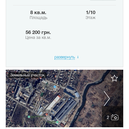
8 кв.м.
1/10
Площадь
Этаж
56 200 грн.
Цена за кв.м.
развернуть
Земельный участок
2