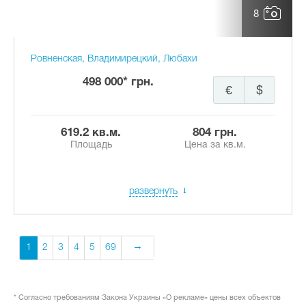
8
Ровненская, Владимирецкий, Любахи
498 000* грн.
€
$
619.2 кв.м.
804 грн.
Площадь
Цена за кв.м.
развернуть
1
2
3
4
5
69
* Согласно требованиям Закона Украины «О рекламе» цены всех объектов