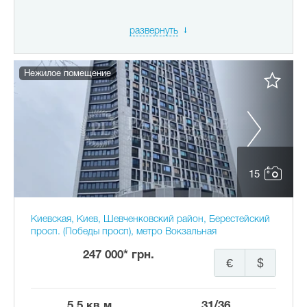
развернуть
Нежилое помещение
15
Киевская, Киев, Шевченковский район, Берестейский
просп. (Победы просп), метро Вокзальная
247 000* грн.
€
$
5.5 кв.м.
31/36