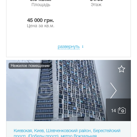
Площадь
Этаж
45 000 грн.
Цена за кв.м.
развернуть
Нежилое помещение
14
Киевская, Киев, Шевченковский район, Берестейский
просп. (Победы просп), метро Вокзальная