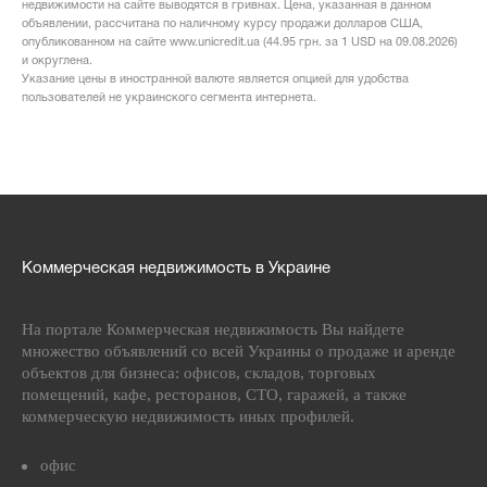
недвижимости на сайте выводятся в гривнах. Цена, указанная в данном
объявлении, рассчитана по наличному курсу продажи долларов США,
опубликованном на сайте www.unicredit.ua (44.95 грн. за 1 USD на 09.08.2026)
и округлена.
Указание цены в иностранной валюте является опцией для удобства
пользователей не украинского сегмента интернета.
Коммерческая недвижимость в Украине
На портале Коммерческая недвижимость Вы найдете
множество объявлений со всей Украины о продаже и аренде
объектов для бизнеса: офисов, складов, торговых
помещений, кафе, ресторанов, СТО, гаражей, а также
коммерческую недвижимость иных профилей.
офис