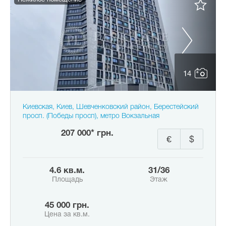
Нежилое помещение
14
Киевская, Киев, Шевченковский район, Берестейский
просп. (Победы просп), метро Вокзальная
207 000* грн.
€
$
4.6 кв.м.
31/36
Площадь
Этаж
45 000 грн.
Цена за кв.м.