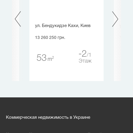
ира
ул. Бендукидзе Кахи, Киев
ул. Гл
13 260 250 грн.
12 586
-2
1
53
20
2
m
18
Этаж
аж
Коммерческая недвижимость в Украине