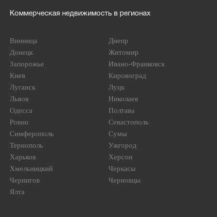
Коммерческая недвижимость в регионах
Винница
Днепр
Донецк
Житомир
Запорожье
Ивано-Франковск
Киев
Кировоград
Луганск
Луцк
Львов
Николаев
Одесса
Полтава
Ровно
Севастополь
Симферополь
Сумы
Тернополь
Ужгород
Харьков
Херсон
Хмельницкий
Черкасы
Чернигов
Черновцы
Ялта