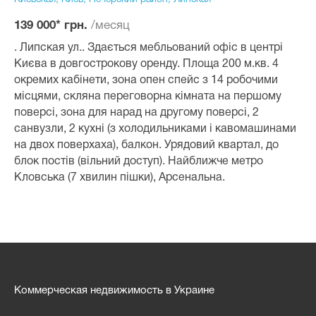
/месяц
139 000* грн.
. Липская ул.. Здається мебльований офіс в центрі
Києва в довгострокову оренду. Площа 200 м.кв. 4
окремих кабінети, зона опен спейс з 14 робочими
місцями, скляна переговорна кімната на першому
поверсі, зона для нарад на другому поверсі, 2
санвузли, 2 кухні (з холодильниками і кавомашинами
на двох поверхаха), балкон. Урядовий квартал, до
блок постів (вільний доступ). Найближче метро
Кловська (7 хвилин пішки), Арсенальна.
Коммерческая недвижимость в Украине