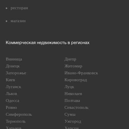
ресторан
магазин
Коммерческая недвижимость в регионах
Винница
Днепр
Донецк
Житомир
Запорожье
Ивано-Франковск
Киев
Кировоград
Луганск
Луцк
Львов
Николаев
Одесса
Полтава
Ровно
Севастополь
Симферополь
Сумы
Тернополь
Ужгород
Харьков
Херсон