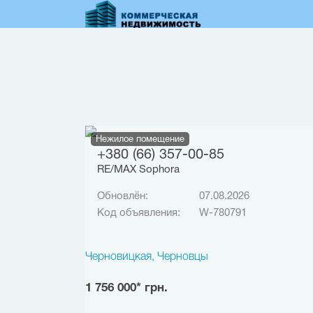
Перейти
к
основному
содержанию
Нежилое помещение
+380 (66) 357-00-85
RE/MAX Sophora
Обновлён:
07.08.2026
Код объявления:
W-780791
Черновицкая, Черновцы
1 756 000* грн.