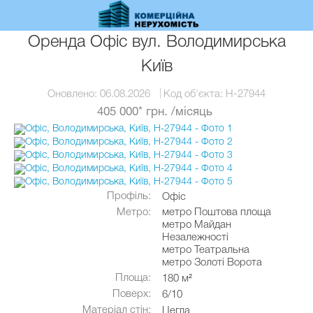
Перейти
до
основного
Оренда Офіс вул. Володимирська
вмісту
Київ
Оновлено:
06.08.2026
Код об'єкта:
H-27944
405 000* грн.
/місяць
Профіль:
Офіс
Метро:
метро Поштова площа
метро Майдан
Незалежності
метро Театральна
метро Золоті Ворота
Площа:
180 м²
Поверх:
6/10
Матеріал стін:
Цегла