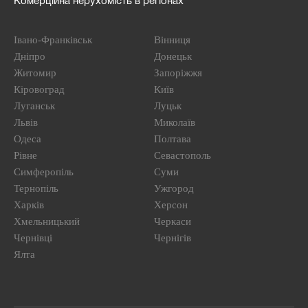
Комерційна нерухомість в регіонах
Івано-Франківськ
Вінниця
Дніпро
Донецьк
Житомир
Запоріжжя
Кіровоград
Київ
Луганськ
Луцьк
Львів
Миколаїв
Одеса
Полтава
Рівне
Севастополь
Симферопіль
Суми
Тернопіль
Ужгород
Харків
Херсон
Хмельницький
Черкаси
Чернівці
Чернігів
Ялта