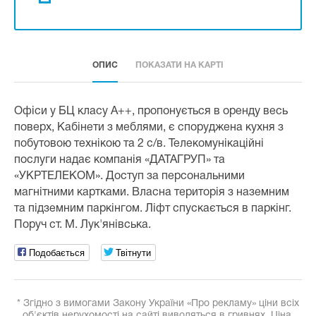
ОПИС
ПОКАЗАТИ НА КАРТІ
Офіси у БЦ класу А++, пропонується в оренду весь
поверх, Кабінети з меблями, є споруджена кухня з
побутовою технікою та 2 с/в. Телекомунікаційні
послуги надає компанія «ДАТАГРУП» та
«УКРТЕЛЕКОМ». Доступ за персональними
магнітними картками. Власна територія з наземним
та підземним паркінгом. Ліфт спускається в паркінг.
Поруч ст. М. Лук'янівська.
Подобається
Твітнути
* Згідно з вимогами Закону України «Про рекламу» ціни всіх
об'єктів нерухомості на сайті виводяться в гривнях. Ціна,