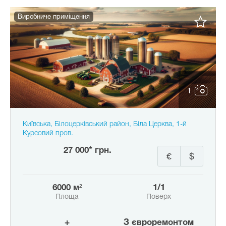
Виробниче приміщення
1
Київська, Білоцерківський район, Біла Церква, 1-й
Курсовий пров.
27 000* грн.
€
$
6000 м²
1/1
Площа
Поверх
+
з євроремонтом