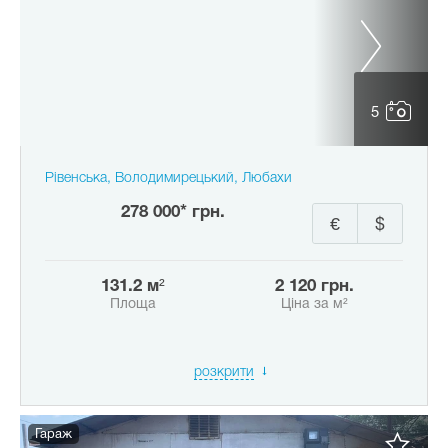
5
Рівенська, Володимирецький, Любахи
278 000* грн.
€
$
131.2 м²
2 120 грн.
Площа
Ціна за м²
розкрити
Гараж