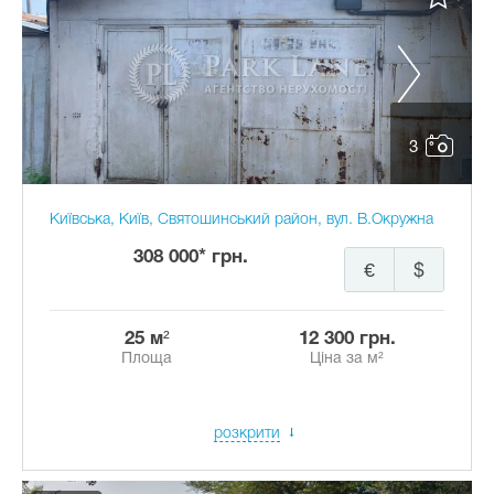
3
Київська, Київ, Святошинський район, вул. В.Окружна
308 000* грн.
€
$
25 м²
12 300 грн.
Площа
Ціна за м²
розкрити