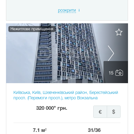
розкрити
Нежитлове приміщення
15
Київська, Київ, Шевченківський район, Берестейський
просп. (Перемоги просп.), метро Вокзальна
320 000* грн.
€
$
7.1 м²
31/36