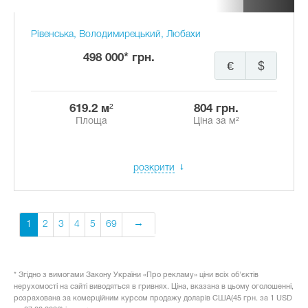
Рівенська, Володимирецький, Любахи
498 000* грн.
€
$
619.2 м²
804 грн.
Площа
Ціна за м²
розкрити
1
2
3
4
5
69
* Згідно з вимогами Закону України «Про рекламу» ціни всіх об'єктів
нерухомості на сайті виводяться в гривнях. Ціна, вказана в цьому оголошенні,
розрахована за комерційним курсом продажу доларів США(45 грн. за 1 USD