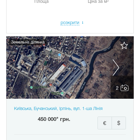
Площа
Ціна за м²
розкрити
Земельна ділянка
2
Київська, Бучанський, Ірпінь, вул. 1-ша Лінія
450 000* грн.
€
$