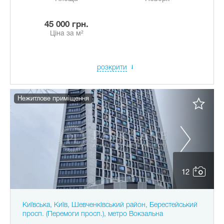
45 000 грн.
Ціна за м²
розкрити
Нежитлове приміщення
12
Київська, Київ, Шевченківський район, Берестейський
просп. (Перемоги просп.), метро Вокзальна