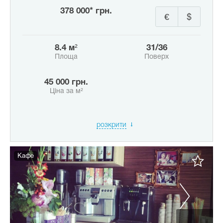
378 000* грн.
€
$
8.4 м²
31/36
Площа
Поверх
45 000 грн.
Ціна за м²
розкрити
Кафе