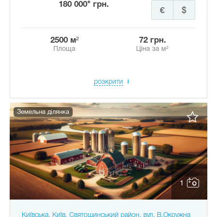
180 000* грн.
€
$
2500 м²
72 грн.
Площа
Ціна за м²
розкрити
Земельна ділянка
1
Київська, Київ, Святошинський район, вул. В.Окружна