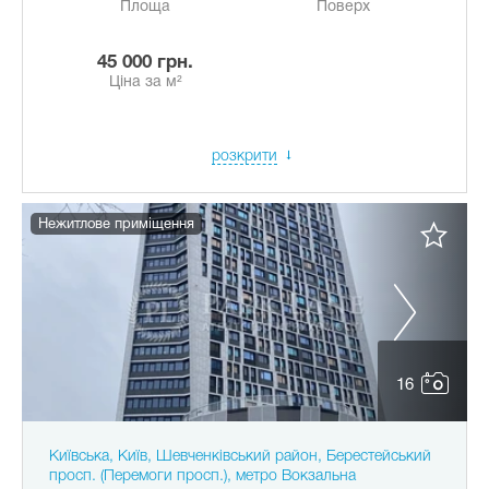
Площа
Поверх
45 000 грн.
Ціна за м²
розкрити
Нежитлове приміщення
16
Київська, Київ, Шевченківський район, Берестейський
просп. (Перемоги просп.), метро Вокзальна