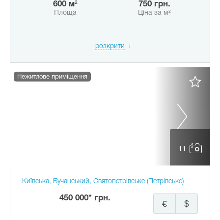
600 м²
750 грн.
Площа
Ціна за м²
розкрити
Нежитлове приміщення
11
Київська, Бучанський, Святопетрівське (Петрівське)
450 000* грн.
€
$