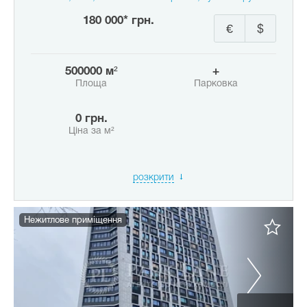
180 000* грн.
€
$
500000 м²
+
Площа
Парковка
0 грн.
Ціна за м²
розкрити
Нежитлове приміщення