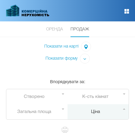
Перейти
до
основного
вмісту
ОРЕНДА
ПРОДАЖ
Показати на карті
Показати форму
Впорядкувати за
:
Створено
К-сть кімнат
Загальна площа
Ціна