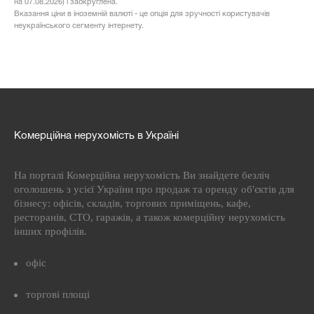
на 07.08.2026) і заокруглена.
Вказання ціни в іноземній валюті - це опція для зручності користувачів
неукраїнського сегменту інтернету.
Комерційна нерухомість в Україні
На порталі Комерційна нерухомість Ви знайдете безліч
оголошень з усієї України про продаж та оренду об'єктів для
бізнесу: офісів, складів, торгових приміщень, кафе,
ресторанів, СТО, гаражів, а також комерційну нерухомість
інших профілів.
офіс
торгові площі