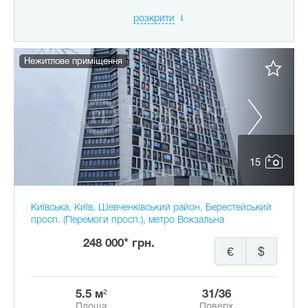
розкрити
Нежитлове приміщення
15
Київська, Київ, Шевченківський район, Берестейський
просп. (Перемоги просп.), метро Вокзальна
248 000* грн.
€
$
5.5 м²
31/36
Площа
Поверх