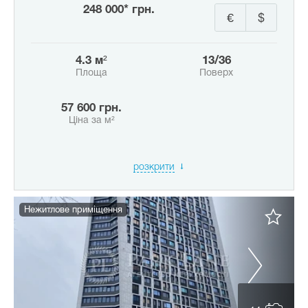
248 000* грн.
€
$
4.3 м²
13/36
Площа
Поверх
57 600 грн.
Ціна за м²
розкрити
Нежитлове приміщення